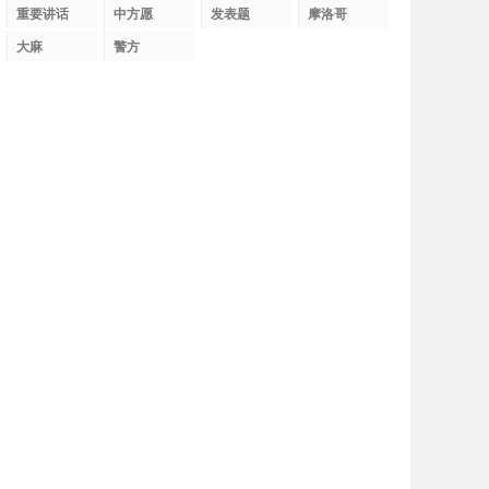
织
重要讲话
中方愿
发表题
摩洛哥
大麻
警方