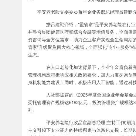
平安养老险党委委员兼年金业务部总经理吕建勤
据吕建勤介绍，“盈管家”是平安养老险在行业
并整合集团健康医疗和综合金融等增值服务，全面覆
资咨询等全方位需求，助力企业客户实现全生命周期的
管家”升级聚焦四大核心领域，全面强化“专业+服务”核
生态。
在人口老龄化加速背景下，企业年金肩负着完
管理机构应积极响应相关政策要求，加大力度探索创新
身机制能力建设；同时，积极应用人工智能，通过科
人社部披露的《2025年度全国企业年金基金业
受托管理资产规模达6182亿元，投资管理资产规模达
列。
平安养老险行政品宣副总经理(主持工作)胡海涛
主义引领下专业能力的持续积累与体系化支撑，长期以