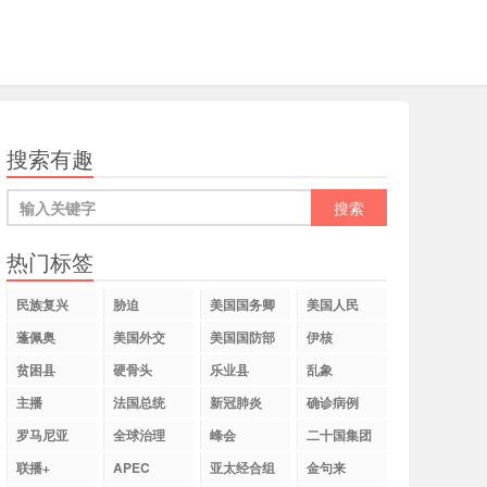
搜索有趣
热门标签
民族复兴
胁迫
美国国务卿
美国人民
蓬佩奥
美国外交
美国国防部
伊核
贫困县
硬骨头
乐业县
乱象
主播
法国总统
新冠肺炎
确诊病例
罗马尼亚
全球治理
峰会
二十国集团
联播+
APEC
亚太经合组
金句来