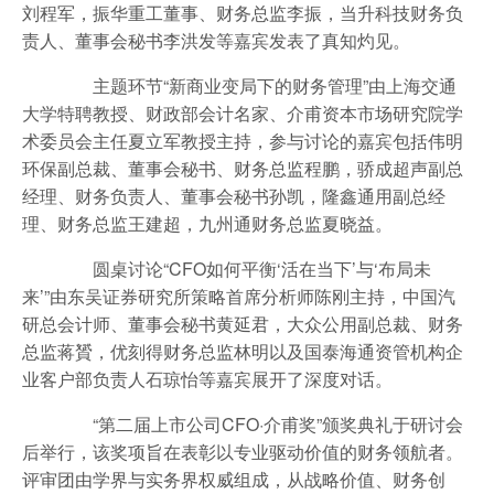
刘程军，振华重工董事、财务总监李振，当升科技财务负
责人、董事会秘书李洪发等嘉宾发表了真知灼见。
主题环节“新商业变局下的财务管理”由上海交通
大学特聘教授、财政部会计名家、介甫资本市场研究院学
术委员会主任夏立军教授主持，参与讨论的嘉宾包括伟明
环保副总裁、董事会秘书、财务总监程鹏，骄成超声副总
经理、财务负责人、董事会秘书孙凯，隆鑫通用副总经
理、财务总监王建超，九州通财务总监夏晓益。
圆桌讨论“CFO如何平衡‘活在当下’与‘布局未
来’”由东吴证券研究所策略首席分析师陈刚主持，中国汽
研总会计师、董事会秘书黄延君，大众公用副总裁、财务
总监蒋贇，优刻得财务总监林明以及国泰海通资管机构企
业客户部负责人石琼怡等嘉宾展开了深度对话。
“第二届上市公司CFO·介甫奖”颁奖典礼于研讨会
后举行，该奖项旨在表彰以专业驱动价值的财务领航者。
评审团由学界与实务界权威组成，从战略价值、财务创