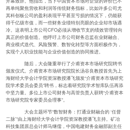
开幕致辞。他指出，当下中国资本市场对企业的评价已不
再单纯聚焦营收和利润等传统财务指标，比如许多公司尤
其科创板公司的盈利表现平平甚至亏损的情况下，仍能获
得千亿级市值，而一些财务业绩特别亮眼的企业却市场遇
冷。这表明上市公司CFO必须从增收节支的绩效管理转向
真正的价值创造。他呼吁上市公司财务总监在业财融合、
商业模式迭代、风险预警、数智化转型等方面积极作为，
实现个人职业技能与企业价值创造的协同推进。
随后，大会隆重举行了介甫资本市场研究院聘书
颁发仪式。介甫资本市场研究院院长汤谷良教授首先为上
海财经大学会计学院资深教授潘飞颁发“介甫资本市场研究
院学术委员会委员”聘书，标志着研究院学术智库队伍再添
中坚力量。多位上市公司财务与高管负责人获聘“介甫资本
市场研究院专家委员会理事”。
大会主题环节“数智财务：打通业财融合的 ‘任督
二脉’”由上海财经大学会计学院资深教授潘飞主持。矿冶
科技集团原总会计师马继儒，中国电建财务金融部副主任