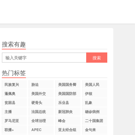
搜索有趣
热门标签
民族复兴
胁迫
美国国务卿
美国人民
蓬佩奥
美国外交
美国国防部
伊核
贫困县
硬骨头
乐业县
乱象
主播
法国总统
新冠肺炎
确诊病例
罗马尼亚
全球治理
峰会
二十国集团
联播+
APEC
亚太经合组
金句来