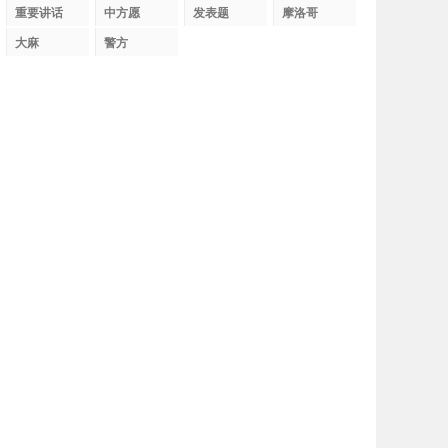
织
重要讲话
中方愿
发表题
摩洛哥
大麻
警方