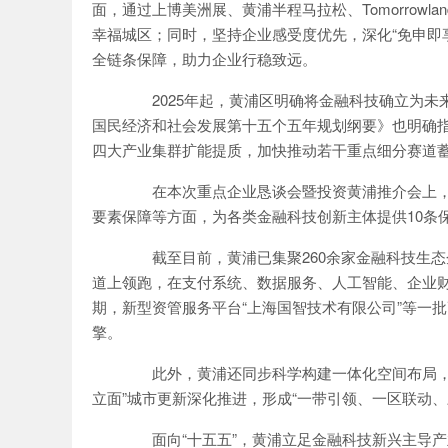
面，通过上博美洲展、黄浦半程马拉松、Tomorrow
幸福城区；同时，坚持企业感受度优先，深化“免申即
全链条保障，助力企业行稳致远。
2025年起，黄浦区明确将金融科技确立为未来
国民经济和社会发展第十五个五年规划纲要》也明确
四大产业集群扩能提质，加快推动若干重点细分赛道
在本次重点企业恳谈会暨投资黄浦推介会上，
要素保障等方面，为各类金融科技创新主体提供10条
截至目前，黄浦已集聚260余家金融科技生态
道上领跑，在支付系统、数据服务、人工智能、企业
期，新型资管服务平台“上海国智技术有限公司”等一
擎。
此外，黄浦还同步科学构建一体化空间布局，围
立面”城市更新深化推进，形成“一带引领、一区联动、
面向“十五五”，黄浦立足金融科技新兴主导产业