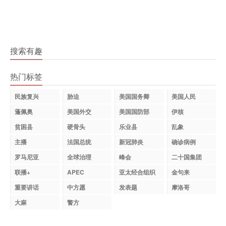
搜索有趣
热门标签
民族复兴
胁迫
美国国务卿
美国人民
蓬佩奥
美国外交
美国国防部
伊核
贫困县
硬骨头
乐业县
乱象
主播
法国总统
新冠肺炎
确诊病例
罗马尼亚
全球治理
峰会
二十国集团
联播+
APEC
亚太经合组织
金句来
重要讲话
中方愿
发表题
摩洛哥
大麻
警方