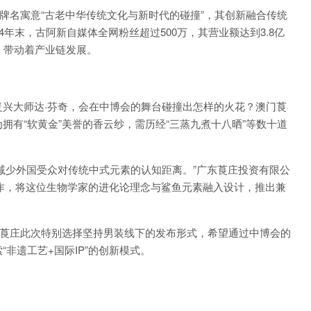
品牌名寓意“古老中华传统文化与新时代的碰撞”，其创新融合传统
年末，古阿新自媒体全网粉丝超过500万，其营业额达到3.8亿
，带动着产业链发展。
兴大师达·芬奇，会在中博会的舞台碰撞出怎样的火花？澳门莨
拥有“软黄金”美誉的香云纱，需历经“三蒸九煮十八晒”等数十道
，减少外国受众对传统中式元素的认知距离。”广东莨庄投资有限公
合作，将这位生物学家的进化论理念与鲨鱼元素融入设计，推出兼
，莨庄此次特别选择坚持男装线下的发布形式，希望通过中博会的
非遗工艺+国际IP”的创新模式。