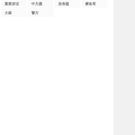
织
重要讲话
中方愿
发表题
摩洛哥
大麻
警方