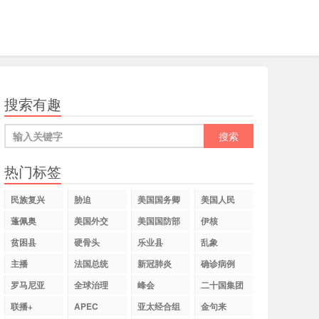
搜索有趣
热门标签
民族复兴
胁迫
美国国务卿
美国人民
蓬佩奥
美国外交
美国国防部
伊核
贫困县
硬骨头
乐业县
乱象
主播
法国总统
新冠肺炎
确诊病例
罗马尼亚
全球治理
峰会
二十国集团
联播+
APEC
亚太经合组
金句来