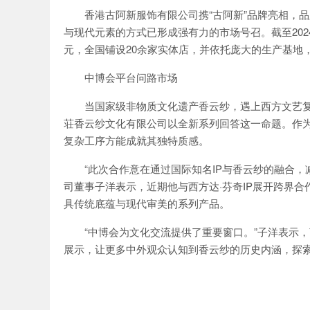
香港古阿新服饰有限公司携“古阿新”品牌亮相，
与现代元素的方式已形成强有力的市场号召。截至2024
元，全国铺设20余家实体店，并依托庞大的生产基地
中博会平台问路市场
当国家级非物质文化遗产香云纱，遇上西方文艺复
荘香云纱文化有限公司以全新系列回答这一命题。作为
复杂工序方能成就其独特质感。
“此次合作意在通过国际知名IP与香云纱的融合
司董事子洋表示，近期他与西方达·芬奇IP展开跨界
具传统底蕴与现代审美的系列产品。
“中博会为文化交流提供了重要窗口。”子洋表示
展示，让更多中外观众认知到香云纱的历史内涵，探索“