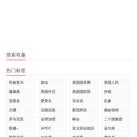
搜索有趣
热门标签
民族复兴
胁迫
美国国务卿
美国人民
蓬佩奥
美国外交
美国国防部
伊核
贫困县
硬骨头
乐业县
乱象
主播
法国总统
新冠肺炎
确诊病例
罗马尼亚
全球治理
峰会
二十国集团
联播+
APEC
亚太经合组织
金句来