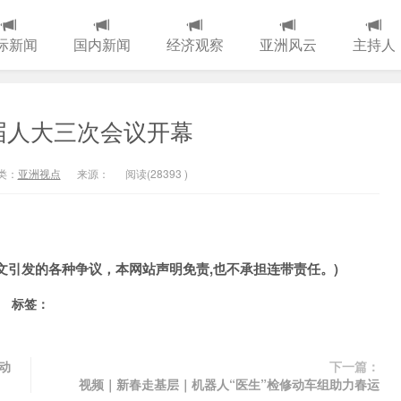
际新闻
国内新闻
经济观察
亚洲风云
主持人
届人大三次会议开幕
类：
亚洲视点
来源：
阅读(
28393
)
文引发的各种争议，本网站声明免责,也不承担连带责任。)
标签：
动
下一篇：
视频｜新春走基层｜机器人“医生”检修动车组助力春运