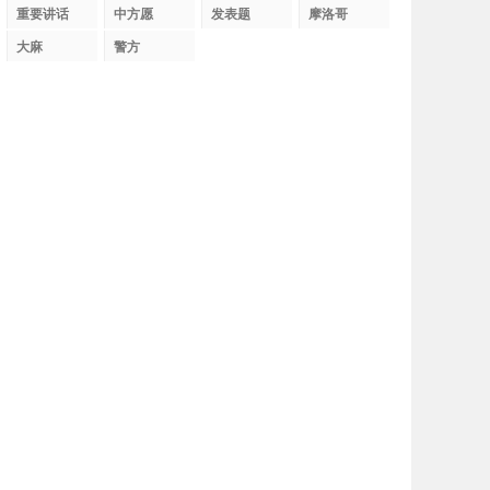
织
重要讲话
中方愿
发表题
摩洛哥
大麻
警方