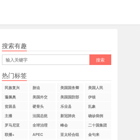
搜索有趣
热门标签
民族复兴
胁迫
美国国务卿
美国人民
蓬佩奥
美国外交
美国国防部
伊核
贫困县
硬骨头
乐业县
乱象
主播
法国总统
新冠肺炎
确诊病例
罗马尼亚
全球治理
峰会
二十国集团
联播+
APEC
亚太经合组
金句来