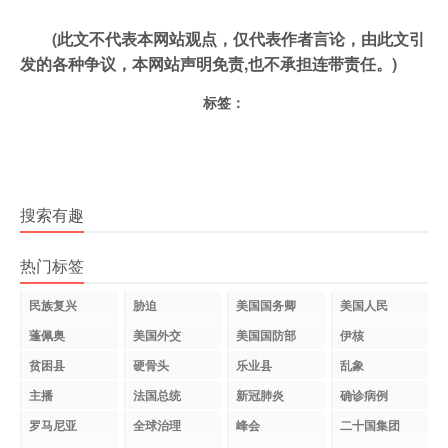
(此文不代表本网站观点，仅代表作者言论，由此文引
发的各种争议，本网站声明免责,也不承担连带责任。)
标签：
搜索有趣
热门标签
民族复兴
胁迫
美国国务卿
美国人民
蓬佩奥
美国外交
美国国防部
伊核
贫困县
硬骨头
乐业县
乱象
主播
法国总统
新冠肺炎
确诊病例
罗马尼亚
全球治理
峰会
二十国集团