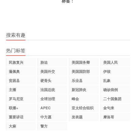
标签：
搜索有趣
热门标签
民族复兴
胁迫
美国国务卿
美国人民
蓬佩奥
美国外交
美国国防部
伊核
贫困县
硬骨头
乐业县
乱象
主播
法国总统
新冠肺炎
确诊病例
罗马尼亚
全球治理
峰会
二十国集团
联播+
APEC
亚太经合组织
金句来
重要讲话
中方愿
发表题
摩洛哥
大麻
警方