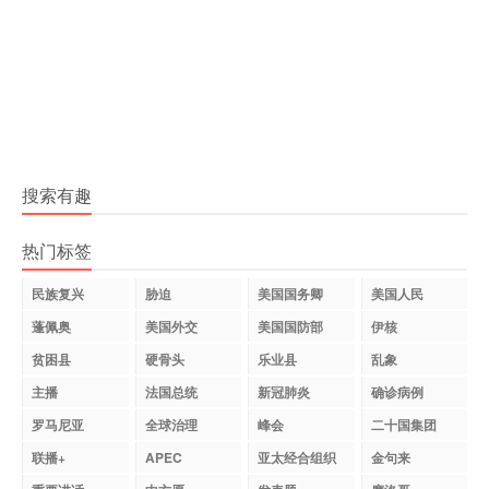
搜索有趣
热门标签
民族复兴
胁迫
美国国务卿
美国人民
蓬佩奥
美国外交
美国国防部
伊核
贫困县
硬骨头
乐业县
乱象
主播
法国总统
新冠肺炎
确诊病例
罗马尼亚
全球治理
峰会
二十国集团
联播+
APEC
亚太经合组织
金句来