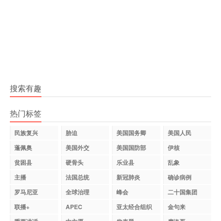
搜索有趣
热门标签
民族复兴
胁迫
美国国务卿
美国人民
蓬佩奥
美国外交
美国国防部
伊核
贫困县
硬骨头
乐业县
乱象
主播
法国总统
新冠肺炎
确诊病例
罗马尼亚
全球治理
峰会
二十国集团
联播+
APEC
亚太经合组织
金句来