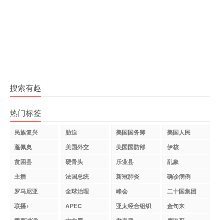
搜索有趣
热门标签
民族复兴
胁迫
美国国务卿
美国人民
蓬佩奥
美国外交
美国国防部
伊核
贫困县
硬骨头
乐业县
乱象
主播
法国总统
新冠肺炎
确诊病例
罗马尼亚
全球治理
峰会
二十国集团
联播+
APEC
亚太经合组织
金句来