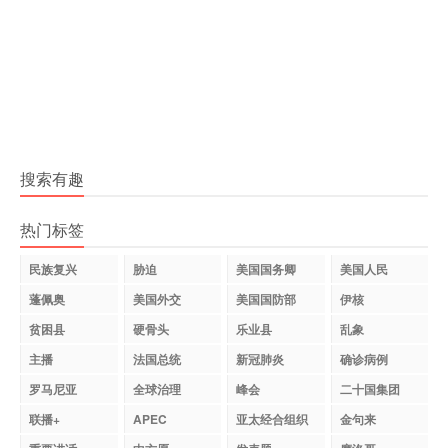
搜索有趣
热门标签
民族复兴
胁迫
美国国务卿
美国人民
蓬佩奥
美国外交
美国国防部
伊核
贫困县
硬骨头
乐业县
乱象
主播
法国总统
新冠肺炎
确诊病例
罗马尼亚
全球治理
峰会
二十国集团
联播+
APEC
亚太经合组织
金句来