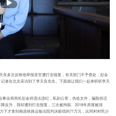
李天良多次反映他举报贪官遭打击报复，有关部门不予查处，彭金
，记者在北京采访到了李天良先生。下面就让我们一起来听听李天
会事业局局长彭金祥违法违纪，私刻公章，伪造文件，骗取拆迁
降反升，我却遭到打击报复，三次被拘留。2018年房屋被强
努力下才拿到南昌铁路运输法院判决赔偿的71万元，比同村村民少