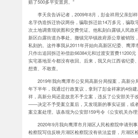
赔了500多平安置房。”
李天良告诉记者，2009年8月，彭金祥用父亲
名字伪造拆迁协议两份，骗取拆迁款14万多元，骗取
次土地调查现状图和交费凭证。他私刻白露镇人民政府公
新区白露街道办事处。撤镇完毕镇政府原公章被销毁，
私刻的。这件事我从2011年开始向高新区纪委、鹰潭
只作出追回拆迁补偿款66384元和过渡安置费112
实宅基地至今都没有收回。后来，我又向江西省纪委
想查、不敢查。
2019年我向鹰潭市公安局高新分局报案，高新分
年下半年，我通过行政复议，拿到了彭金祥家的4份建房
祥，高新分局还是故意不予立案，违反了公安部关于改革
——决定不予受案立案后，又发现新的事实证据，或
案立案处理。该条现为公安部159号令《公安机关办理
2020年9月我向鹰潭市月湖区人民检察院申请
检察院写信反映月湖区检察院没有依法监督，月湖区