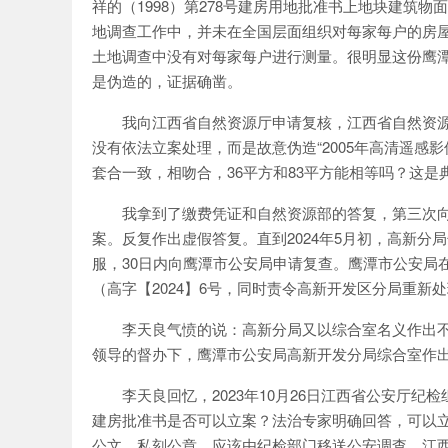
祥的（1998）第278号建房用地批准书上地块建筑
地调查工作中，并未在全国层面组织对每家每户的房
土地调查中没有对每家每户进行测量。很明显这份鹰
是伪造的，证据确凿。
我向江西省自然资源厅申请复核，江西省自然资源
没有依法立案处理，而是故意伪造“2005年高清遥感
套合一致，相吻合，36平方和83平方能相等吗？这
我拿到了缴费凭证和自然资源部的答复，第三次
案。反复作出虚假答复。直到2024年5月初，高新分局
服，30日内向鹰潭市公安局申请复查。鹰潭市公安局
（高字【2024】6号，同时责令高新开发区分局重新
李天良气愤的说：高新分局又以综合室名义作出
领导的督办下，鹰潭市公安局高新开发分局综合室作
李天良回忆，2023年10月26日江西省公安厅
建房批准书是否可以立案？法治专家明确回答，可以
公文，私刻公章，应该由纪检部门移送公安调查。江