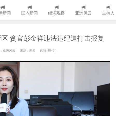
际新闻
国内新闻
经济观察
亚洲风云
主持人
区 贪官彭金祥违法违纪遭打击报复
：
亚洲风云
来源：未知
阅读(
8843
)