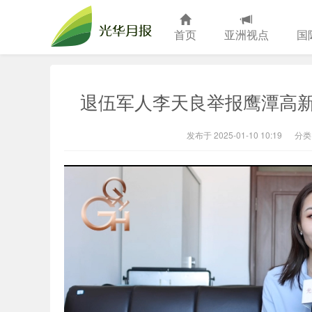
首页
亚洲视点
国
光华月报
退伍军人李天良举报鹰潭高新
发布于 2025-01-10 10:19
分类