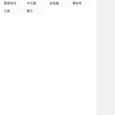
织
重要讲话
中方愿
发表题
摩洛哥
大麻
警方