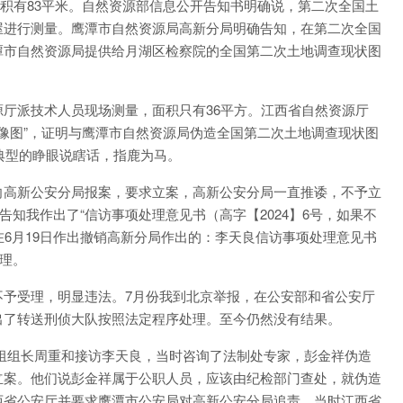
物面积有83平米。自然资源部信息公开告知书明确说，第二次全国土
屋进行测量。鹰潭市自然资源局高新分局明确告知，在第二次全国
潭市自然资源局提供给月湖区检察院的全国第二次土地调查现状图
厅派技术人员现场测量，面积只有36平方。江西省自然资源厅
影像图”，证明与鹰潭市自然资源局伪造全国第二次土地调查现状图
是典型的睁眼说瞎话，指鹿为马。
向高新公安分局报案，要求立案，高新公安分局一直推诿，不予立
告知我作出了“信访事项处理意见书（高字【2024】6号，如果不
在6月19日作出撤销高新分局作出的：李天良信访事项处理意见书
处理。
不予受理，明显违法。7月份我到北京举报，在公安部和省公安厅
出了转送刑侦大队按照法定程序处理。至今仍然没有结果。
纪检组组长周重和接访李天良，当时咨询了法制处专家，彭金祥伪造
立案。他们说彭金祥属于公职人员，应该由纪检部门查处，就伪造
西省公安厅并要求鹰潭市公安局对高新公安分局追责。当时江西省