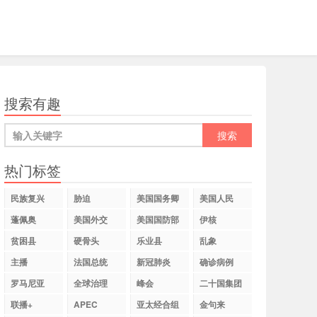
搜索有趣
热门标签
民族复兴
胁迫
美国国务卿
美国人民
蓬佩奥
美国外交
美国国防部
伊核
贫困县
硬骨头
乐业县
乱象
主播
法国总统
新冠肺炎
确诊病例
罗马尼亚
全球治理
峰会
二十国集团
联播+
APEC
亚太经合组
金句来