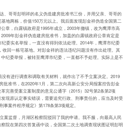
彭样达、哥哥彭明祥的名义伪造建房批准书三份，并用父亲、哥哥的
宅基地两栋，价值150万元以上。我后面发现彭金祥伪造全国第二
章，白露镇政府是1995年成立，2003年撤镇，改为鹰潭市高
2009年彭金祥伪造建房批准书，加盖的白露镇政府公章肯定是
市纪委实名举报，一直没有得到依法处理。2014年，鹰潭市纪委
00元，收回一栋宅基地。对彭金祥的违法违纪问题没有作出处理。其
、中纪委举报，被转至鹰潭市纪委，一直都不予处理。实际上是不
局没有进行调查和调取有关材料，就作出了不予立案决定。2019
批准书，在2020年1月，第二次向高新公安分局报案控告彭金
完善受案立案制度的意见公通字（2015）32号第2条第2项
者发现原认定事实错误，需要追究行政、刑事责任的，应当及时受
刑事案件程序规定》第178条第3项规定。
刑事立案监督，月湖区检察院驳回了我的申请。我不服，向最高人民
检察院在第四次答复函中说，全国第二次土地调查现状图证明彭明