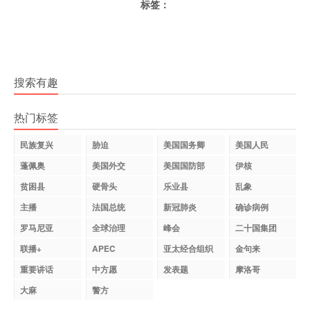
标签：
搜索有趣
热门标签
民族复兴
胁迫
美国国务卿
美国人民
蓬佩奥
美国外交
美国国防部
伊核
贫困县
硬骨头
乐业县
乱象
主播
法国总统
新冠肺炎
确诊病例
罗马尼亚
全球治理
峰会
二十国集团
联播+
APEC
亚太经合组织
金句来
重要讲话
中方愿
发表题
摩洛哥
大麻
警方