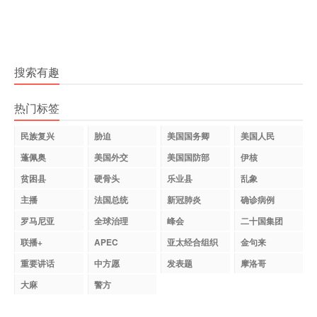
搜索有趣
热门标签
民族复兴
胁迫
美国国务卿
美国人民
蓬佩奥
美国外交
美国国防部
伊核
贫困县
硬骨头
乐业县
乱象
主播
法国总统
新冠肺炎
确诊病例
罗马尼亚
全球治理
峰会
二十国集团
联播+
APEC
亚太经合组织
金句来
重要讲话
中方愿
发表题
摩洛哥
大麻
警方