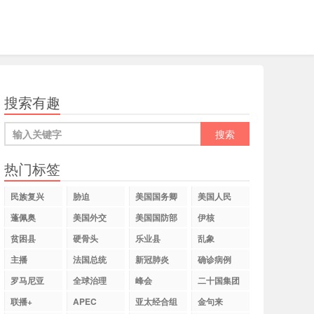
搜索有趣
热门标签
民族复兴
胁迫
美国国务卿
美国人民
蓬佩奥
美国外交
美国国防部
伊核
贫困县
硬骨头
乐业县
乱象
主播
法国总统
新冠肺炎
确诊病例
罗马尼亚
全球治理
峰会
二十国集团
联播+
APEC
亚太经合组
金句来