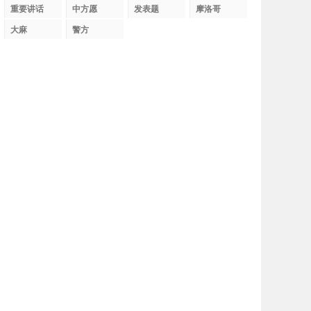
织
重要讲话
中方愿
发表题
摩洛哥
大麻
警方