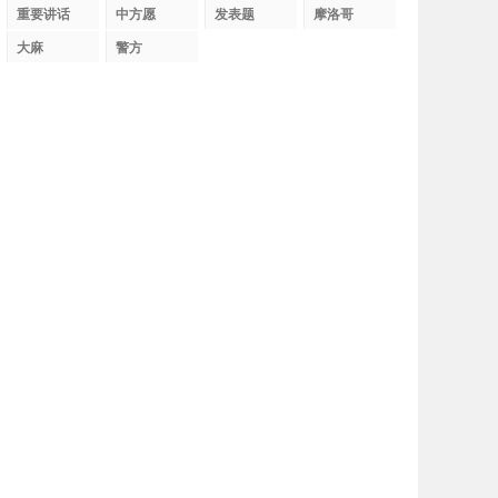
织
重要讲话
中方愿
发表题
摩洛哥
大麻
警方