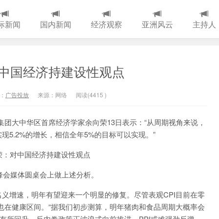
际新闻
国内新闻
经济观察
亚洲风云
主持人
中国经济持建设性观点
：
广告投放
来源：网络
阅读(
4415
)
集团大中华区首席经济学家余向荣13日表示：“从周期视角来说，
5.2%的增长，相信全年5%的目标可以实现。”
峰会媒体圆桌会上做上述分析。
增速，明年有望迎来一个明显的修复。尽管表观CPI目前在零
I也在健康区间。“据我们初步测算，明年猪肉和食品周期大概率会
年有所回升。反内卷政策正波浪式向前推进，PPI或难强劲反弹，