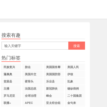
搜索有趣
热门标签
民族复兴
胁迫
美国国务卿
美国人民
蓬佩奥
美国外交
美国国防部
伊核
贫困县
硬骨头
乐业县
乱象
主播
法国总统
新冠肺炎
确诊病例
罗马尼亚
全球治理
峰会
二十国集团
联播+
APEC
亚太经合组
金句来