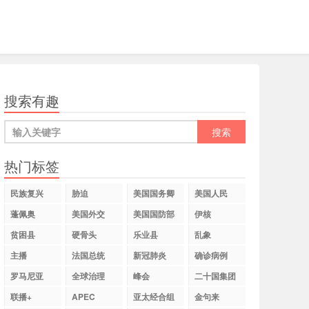
搜索有趣
热门标签
民族复兴
胁迫
美国国务卿
美国人民
蓬佩奥
美国外交
美国国防部
伊核
贫困县
硬骨头
乐业县
乱象
主播
法国总统
新冠肺炎
确诊病例
罗马尼亚
全球治理
峰会
二十国集团
联播+
APEC
亚太经合组
金句来