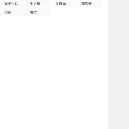
织
重要讲话
中方愿
发表题
摩洛哥
大麻
警方