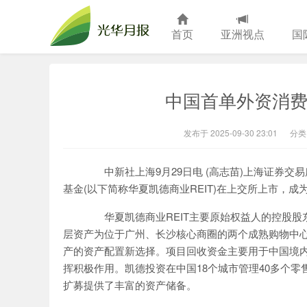
首页
亚洲视点
国
光华月报
中国首单外资消费R
发布于 2025-09-30 23:01
分类
中新社上海9月29日电 (高志苗)上海证券交
基金(以下简称华夏凯德商业REIT)在上交所上市，成
华夏凯德商业REIT主要原始权益人的控股股
层资产为位于广州、长沙核心商圈的两个成熟购物中
产的资产配置新选择。项目回收资金主要用于中国境
挥积极作用。凯德投资在中国18个城市管理40多个零售
扩募提供了丰富的资产储备。