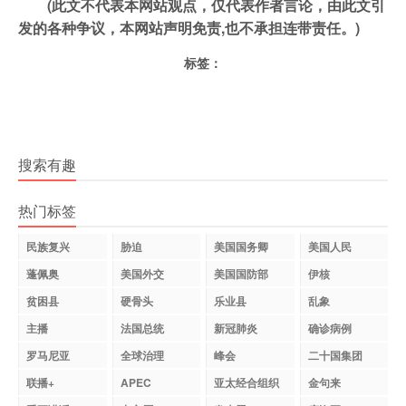
(此文不代表本网站观点，仅代表作者言论，由此文引
发的各种争议，本网站声明免责,也不承担连带责任。)
标签：
搜索有趣
热门标签
民族复兴
胁迫
美国国务卿
美国人民
蓬佩奥
美国外交
美国国防部
伊核
贫困县
硬骨头
乐业县
乱象
主播
法国总统
新冠肺炎
确诊病例
罗马尼亚
全球治理
峰会
二十国集团
联播+
APEC
亚太经合组织
金句来