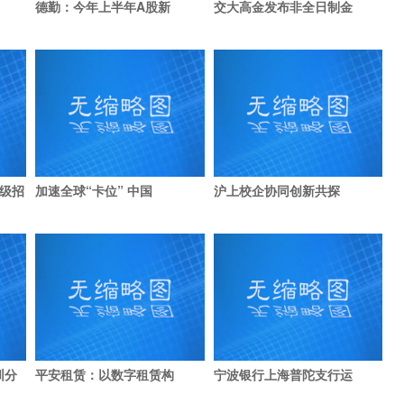
德勤：今年上半年A股新
交大高金发布非全日制金
7级招
加速全球“卡位” 中国
沪上校企协同创新共探
圳分
平安租赁：以数字租赁构
宁波银行上海普陀支行运