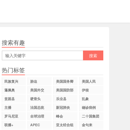
搜索有趣
热门标签
民族复兴
胁迫
美国国务卿
美国人民
蓬佩奥
美国外交
美国国防部
伊核
贫困县
硬骨头
乐业县
乱象
主播
法国总统
新冠肺炎
确诊病例
罗马尼亚
全球治理
峰会
二十国集团
联播+
APEC
亚太经合组
金句来