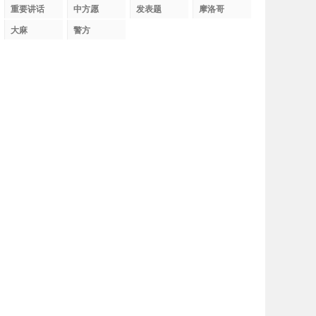
织
重要讲话
中方愿
发表题
摩洛哥
大麻
警方