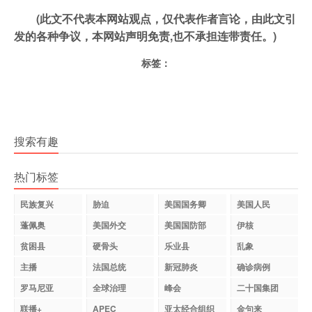
(此文不代表本网站观点，仅代表作者言论，由此文引
发的各种争议，本网站声明免责,也不承担连带责任。)
标签：
搜索有趣
热门标签
民族复兴
胁迫
美国国务卿
美国人民
蓬佩奥
美国外交
美国国防部
伊核
贫困县
硬骨头
乐业县
乱象
主播
法国总统
新冠肺炎
确诊病例
罗马尼亚
全球治理
峰会
二十国集团
联播+
APEC
亚太经合组织
金句来